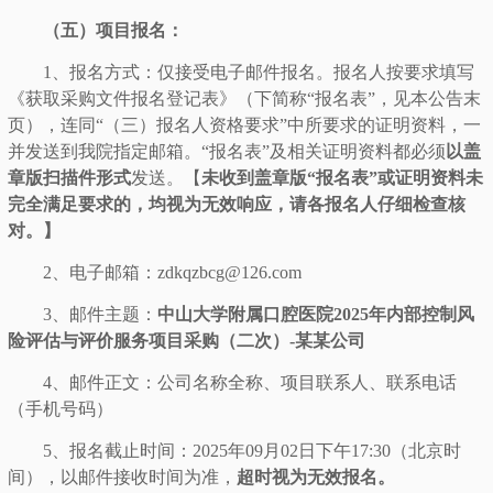
（五）项目报名：
1、报名方式：仅接受电子邮件报名。报名人按要求填写
《获取采购文件报名登记表》（下简称“报名表”，见本公告末
页），连同“（三）报名人资格要求”中所要求的证明资料，一
并发送到我院指定邮箱。“报名表”及相关证明资料都必须
以盖
章版扫描件形式
发送。【
未收到盖章版
“报名表”或证明资料未
完全满足要求的，均视为无效响应，请各报名人仔细检查核
对。】
2、电子邮箱：
zdkqzbcg@126.com
3、邮件主题：
中山大学附属口腔医院
2025年内部控制风
险评估与评价服务项目采购（二次）-某某公司
4、邮件正文：公司名称全称、项目联系人、联系电话
（手机号码）
5、报名截止时间：2025年
09月02
日下午
17
:
3
0
（
北京时
间
）
，
以邮件接收时间为准，
超时视为无效报名。