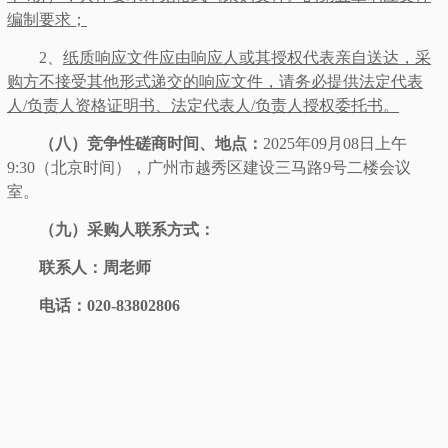
编制要求；
2、
纸质响应文件应由响应人或其授权代表亲自送达，采
购方不接受其他形式递交的响应文件，请务必提供法定代表
人
/负责人资格证明书、法定代表人/负责人授权委托书。
（八
）
竞争性磋商
时间、地点：
2025年
09月08
日
上午
9
:3
0
（
北京时间
），
广州市越秀区建设三马路
9号二楼
会议
室
。
（九
）采购人联系方式：
联系人：
周老师
电话：
020-
83802806