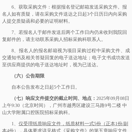
6、获取采购文件：根据报名登记邮箱发送采购文件。报
名人如有质疑，请在采购文件送达之日起3个日历日内向采购
人提交质疑函和必要的证明材料。
7、若报名人于邮件发送后两个工作日内仍未收到我院回
复邮件的，请主动联系采购人招标采购科联系人。
8、报名人的报名邮箱视为项目采购过程中采购文件、成
交通知书及相关答疑回复的电子送达地址；电子文书成功发送
至供应商提供的电子送达地址时，视为已送达。
（六
）公告期限
自本公告发布之日起
5个工作日。
（七
）响应文件提交的截止时间、地点：
2025年
09月08
日
上午
9
:3
0
（
北京时间
），
广州市越秀区建设三马路
9号二楼 中
山大学附属口腔医院招标采购科
。
1、
仅受理纸质响应文件，纸质材料一式
5
份（正本
1份/副
本
4
份），具体要求详见格式《采购文件》的第五章响应文件