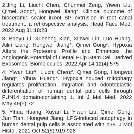
2.Jing Li, Liuchi Chen, Chunmei Zeng, Yiwen Liu,
Qimei Gong*, Hongwei Jiang*. Clinical outcome of
bioceramic sealer iRoot SP extrusion in root canal
treatment: a retrospective analysis. Head Face Med.
2022 Aug 31;18:28
3. Baoyu Li, Xuehong Xian, Xinwei Lin, Luo Huang,
Ailin Liang, Hongwei Jiang*, Qimei Gong*. Hypoxia
Alters the Proteome Profile and Enhances the
Angiogenic Potential of Dental Pulp Stem Cell-Derived
Exosomes. Biomolecules. 2022 Apr 14;12(4):575
4. Yiwen Liu#, Liuchi Chen#, Qimei Gong, Hongwei
Jiang*, Yihua Huang*. Hypoxia-induced mitophagy
regulates proliferation, migration and odontoblastic
differentiation of human dental pulp cells through
FUN14 domain-containing 1. Int J Mol Med. 2022
May;49(5):72
5. Yihua Huang, Xuyan Li, Yiwen Liu, Qimei Gong,
Jun Tian, Hongwei Jiang. LPS-induced autophagy in
human dental pulp cells is associated with p38. J Mol
Histol. 2021 Oct;52(5):919-928