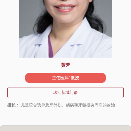
黄芳
主任医师/ 教授
珠江新城门诊
擅长：
儿童咬合诱导及牙外伤、龋病和牙髓根尖周病的诊治