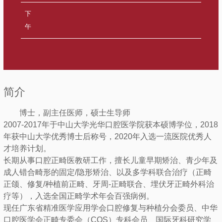
下
午
简介
博士，副主任医师，硕士生导师
2007-2017年于中山大学光华口腔医学院获本硕博学位，2018
年获中山大学优秀博士后称号，2020年入选一流医院优秀人
才培养计划。
长期从事口腔正畸医教研工作，擅长儿童早期矫治、青少年及
成人错合畸形的固定/隐形矫治、以及多学科联合治疗（正畸
正颌、修复/种植前正畸、牙周-正畸联合、埋伏牙正畸外科治
疗等），入选全国正畸学术年会百强病例。
现任广东省精准医学应用学会口腔修复与种植分会委员、中华
口腔医学会正畸专委会（COS）专科会员、国际牙科研究学