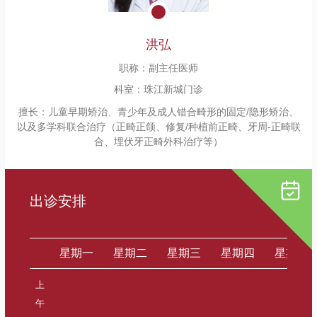
洪弘
职称：
副主任医师
科室：
珠江新城门诊
擅长：
儿童早期矫治、青少年及成人错合畸形的固定/隐形矫治、
以及多学科联合治疗（正畸正颌、修复/种植前正畸、牙周-正畸联
合、埋伏牙正畸外科治疗等）
出诊安排
星期一
星期二
星期三
星期四
星期五
上
午