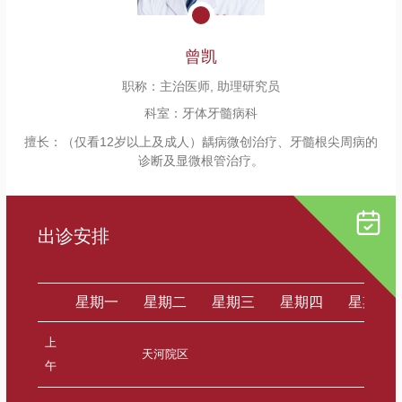
曾凯
职称：
主治医师, 助理研究员
科室：
牙体牙髓病科
擅长：
（仅看12岁以上及成人）龋病微创治疗、牙髓根尖周病的
诊断及显微根管治疗。
出诊安排
星期一
星期二
星期三
星期四
星期五
上
天河院区
午