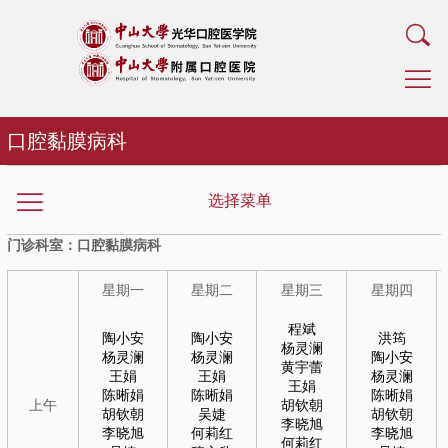
口腔黏膜病科
选择菜单
门诊科室：口腔黏膜病科
星期一
星期二
星期三
星期四
程斌
陶小安
陶小安
洪筠
杨灵澜
杨灵澜
杨灵澜
陶小安
黄宇蕾
王娟
王娟
杨灵澜
王娟
陈晰娟
陈晰娟
陈晰娟
上午
胡钦朝
胡钦朝
吴婕
胡钦朝
李晓旭
李晓旭
何莉红
李晓旭
何莉红