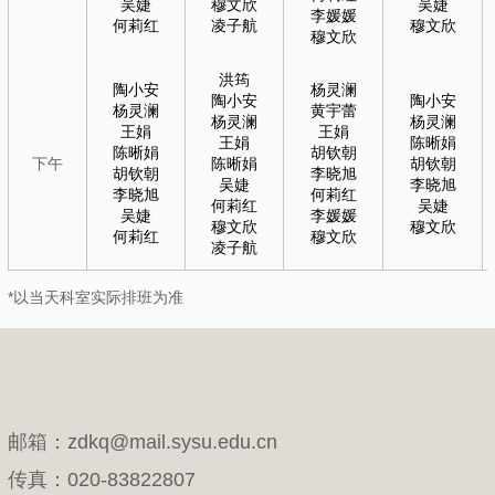
吴婕
穆文欣
吴婕
李媛媛
何莉红
凌子航
穆文欣
穆文欣
洪筠
陶小安
杨灵澜
陶小安
陶小安
杨灵澜
黄宇蕾
杨灵澜
杨灵澜
王娟
王娟
王娟
陈晰娟
陈晰娟
胡钦朝
下午
陈晰娟
胡钦朝
胡钦朝
李晓旭
吴婕
李晓旭
李晓旭
何莉红
何莉红
吴婕
吴婕
李媛媛
穆文欣
穆文欣
何莉红
穆文欣
凌子航
*以当天科室实际排班为准
邮箱：zdkq@mail.sysu.edu.cn
传真：020-83822807